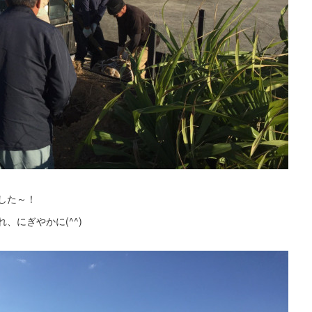
した～！
、にぎやかに(^^)