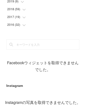
(
29
)
(
1
)
(
1
)
2019
(
9
)
(
2
)
(
2
)
(
8
)
2018
(
59
(
9
)
)
(
21
)
2017
(
19
(
1
)
)
(
1
)
(
10
)
2016
(
32
(
2
)
)
(
1
)
(
2
)
(
6
)
(
1
)
(
1
)
(
17
)
(
2
)
(
3
)
(
2
)
(
3
)
(
3
)
(
4
)
(
1
)
(
3
)
(
5
)
(
5
)
Facebookウィジェットを取得できません
(
12
)
(
1
)
(
19
)
でした。
(
11
)
Instagram
Instagramの写真を取得できませんでした。