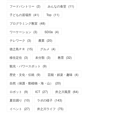
フードパントリー
(
2
)
みんなの食堂
(
11
)
子どもの居場所
(
41
)
Top
(
11
)
プログラミング教室
(
48
)
ワーケーション
(
3
)
SDGs
(
4
)
テレワーク
(
3
)
農業
(
20
)
徳之島ＰＲ
(
15
)
グルメ
(
4
)
移住定住
(
3
)
未分類
(
3
)
教育
(
32
)
観光・パワースポット
(
9
)
歴史・文化・伝統
(
9
)
芸能・娯楽・趣味
(
4
)
自然（保護・動植物・海・山）
(
20
)
ロボット
(
9
)
ICT
(
27
)
井之川風景
(
64
)
夏目踊り
(
10
)
ラボの様子
(
143
)
イベント
(
27
)
井之川ライフ
(
75
)