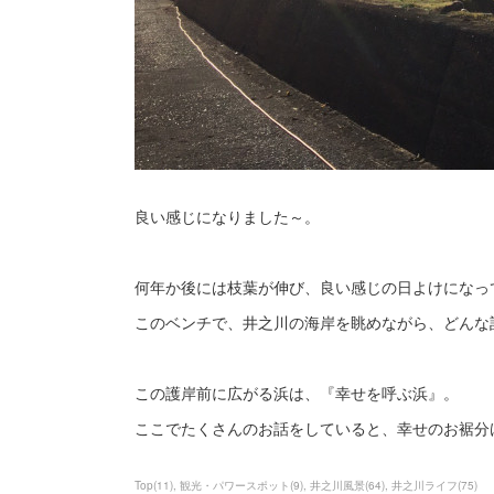
良い感じになりました～。
何年か後には枝葉が伸び、良い感じの日よけになっ
このベンチで、井之川の海岸を眺めながら、どんな
この護岸前に広がる浜は、『幸せを呼ぶ浜』。
ここでたくさんのお話をしていると、幸せのお裾分け
Top
(
11
)
観光・パワースポット
(
9
)
井之川風景
(
64
)
井之川ライフ
(
75
)