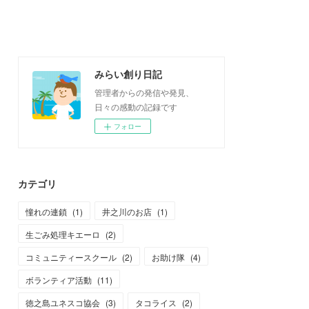
みらい創り日記
管理者からの発信や発見、
日々の感動の記録です
フォロー
カテゴリ
憧れの連鎖
(
1
)
井之川のお店
(
1
)
生ごみ処理キエーロ
(
2
)
コミュニティースクール
(
2
)
お助け隊
(
4
)
ボランティア活動
(
11
)
徳之島ユネスコ協会
(
3
)
タコライス
(
2
)