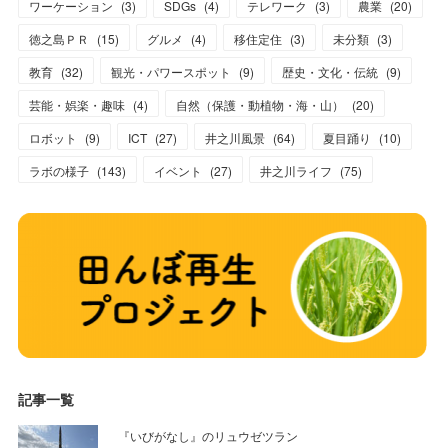
ワーケーション
(
3
)
SDGs
(
4
)
テレワーク
(
3
)
農業
(
20
)
徳之島ＰＲ
(
15
)
グルメ
(
4
)
移住定住
(
3
)
未分類
(
3
)
教育
(
32
)
観光・パワースポット
(
9
)
歴史・文化・伝統
(
9
)
芸能・娯楽・趣味
(
4
)
自然（保護・動植物・海・山）
(
20
)
ロボット
(
9
)
ICT
(
27
)
井之川風景
(
64
)
夏目踊り
(
10
)
ラボの様子
(
143
)
イベント
(
27
)
井之川ライフ
(
75
)
記事一覧
『いびがなし』のリュウゼツラン