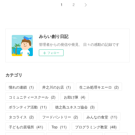
1
2
みらい創り日記
管理者からの発信や発見、 日々の感動の記録です
フォロー
カテゴリ
憧れの連鎖
(
1
)
井之川のお店
(
1
)
生ごみ処理キエーロ
(
2
)
コミュニティースクール
(
2
)
お助け隊
(
4
)
ボランティア活動
(
11
)
徳之島ユネスコ協会
(
3
)
タコライス
(
2
)
フードパントリー
(
2
)
みんなの食堂
(
11
)
子どもの居場所
(
41
)
Top
(
11
)
プログラミング教室
(
48
)