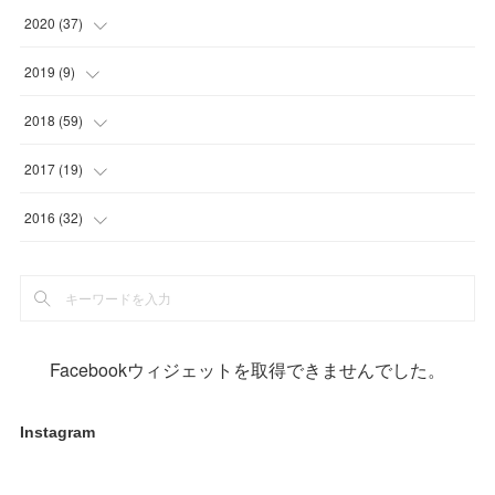
(
32
)
(
1
)
(
5
)
2020
(
37
)
(
29
)
(
1
)
(
1
)
(
2
)
2019
(
9
)
(
2
)
(
8
)
(
9
)
2018
(
59
)
(
21
)
(
1
)
2017
(
19
)
(
1
)
(
10
)
(
2
)
2016
(
32
)
(
1
)
(
2
)
(
6
)
(
1
)
(
1
)
(
17
)
(
2
)
(
3
)
(
2
)
(
3
)
(
3
)
(
4
)
Facebookウィジェットを取得できませんでした。
(
1
)
(
3
)
(
5
)
(
5
)
Instagram
(
12
)
(
1
)
(
19
)
(
11
)