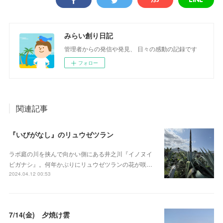
みらい創り日記
管理者からの発信や発見、 日々の感動の記録です
フォロー
関連記事
『いびがなし』のリュウゼツラン
ラボ庭の川を挟んで向かい側にある井之川『イノヌイ
ビガナシ』。何年かぶりにリュウゼツランの花が咲…
2024.04.12 00:53
7/14(金) 夕焼け雲