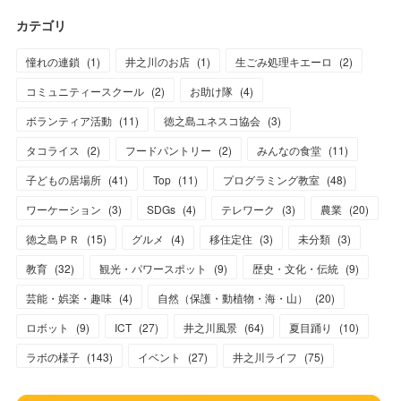
カテゴリ
憧れの連鎖
(
1
)
井之川のお店
(
1
)
生ごみ処理キエーロ
(
2
)
コミュニティースクール
(
2
)
お助け隊
(
4
)
ボランティア活動
(
11
)
徳之島ユネスコ協会
(
3
)
タコライス
(
2
)
フードパントリー
(
2
)
みんなの食堂
(
11
)
子どもの居場所
(
41
)
Top
(
11
)
プログラミング教室
(
48
)
ワーケーション
(
3
)
SDGs
(
4
)
テレワーク
(
3
)
農業
(
20
)
徳之島ＰＲ
(
15
)
グルメ
(
4
)
移住定住
(
3
)
未分類
(
3
)
教育
(
32
)
観光・パワースポット
(
9
)
歴史・文化・伝統
(
9
)
芸能・娯楽・趣味
(
4
)
自然（保護・動植物・海・山）
(
20
)
ロボット
(
9
)
ICT
(
27
)
井之川風景
(
64
)
夏目踊り
(
10
)
ラボの様子
(
143
)
イベント
(
27
)
井之川ライフ
(
75
)