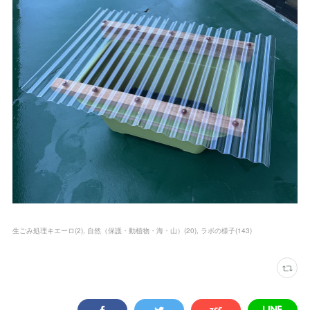
生ごみ処理キエーロ
(
2
)
自然（保護・動植物・海・山）
(
20
)
ラボの様子
(
143
)