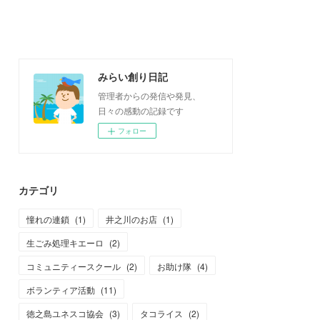
みらい創り日記
管理者からの発信や発見、
日々の感動の記録です
フォロー
カテゴリ
憧れの連鎖
(
1
)
井之川のお店
(
1
)
生ごみ処理キエーロ
(
2
)
コミュニティースクール
(
2
)
お助け隊
(
4
)
ボランティア活動
(
11
)
徳之島ユネスコ協会
(
3
)
タコライス
(
2
)