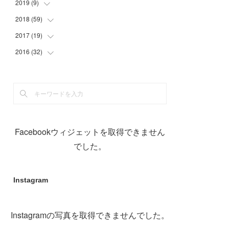
(
29
)
(
1
)
(
1
)
2019
(
9
)
(
2
)
(
2
)
(
8
)
2018
(
59
(
9
)
)
(
21
)
2017
(
19
(
1
)
)
(
1
)
(
10
)
2016
(
32
(
2
)
)
(
1
)
(
2
)
(
6
)
(
1
)
(
1
)
(
17
)
(
2
)
(
3
)
(
2
)
(
3
)
(
3
)
(
4
)
(
1
)
(
3
)
(
5
)
(
5
)
Facebookウィジェットを取得できません
(
12
)
(
1
)
(
19
)
でした。
(
11
)
Instagram
Instagramの写真を取得できませんでした。