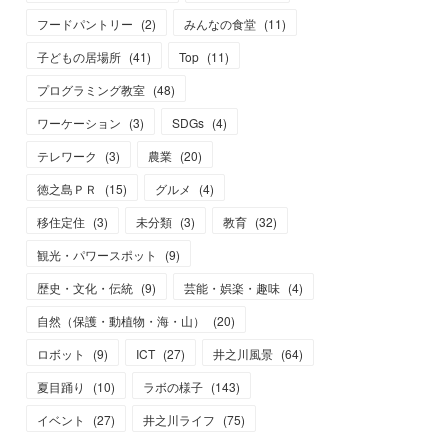
フードパントリー
(
2
)
みんなの食堂
(
11
)
子どもの居場所
(
41
)
Top
(
11
)
プログラミング教室
(
48
)
ワーケーション
(
3
)
SDGs
(
4
)
テレワーク
(
3
)
農業
(
20
)
徳之島ＰＲ
(
15
)
グルメ
(
4
)
移住定住
(
3
)
未分類
(
3
)
教育
(
32
)
観光・パワースポット
(
9
)
歴史・文化・伝統
(
9
)
芸能・娯楽・趣味
(
4
)
自然（保護・動植物・海・山）
(
20
)
ロボット
(
9
)
ICT
(
27
)
井之川風景
(
64
)
夏目踊り
(
10
)
ラボの様子
(
143
)
イベント
(
27
)
井之川ライフ
(
75
)