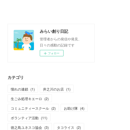
みらい創り日記
管理者からの発信や発見、
日々の感動の記録です
フォロー
カテゴリ
憧れの連鎖
(
1
)
井之川のお店
(
1
)
生ごみ処理キエーロ
(
2
)
コミュニティースクール
(
2
)
お助け隊
(
4
)
ボランティア活動
(
11
)
徳之島ユネスコ協会
(
3
)
タコライス
(
2
)