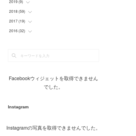
(
29
)
(
1
)
(
1
)
2019
(
9
)
(
2
)
(
2
)
(
8
)
2018
(
59
(
9
)
)
(
21
)
2017
(
19
(
1
)
)
(
1
)
(
10
)
2016
(
32
(
2
)
)
(
1
)
(
2
)
(
6
)
(
1
)
(
1
)
(
17
)
(
2
)
(
3
)
(
2
)
(
3
)
(
3
)
(
4
)
(
1
)
(
3
)
(
5
)
(
5
)
Facebookウィジェットを取得できません
(
12
)
(
1
)
(
19
)
でした。
(
11
)
Instagram
Instagramの写真を取得できませんでした。