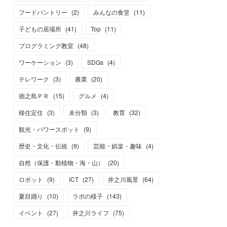
フードパントリー
(
2
)
みんなの食堂
(
11
)
子どもの居場所
(
41
)
Top
(
11
)
プログラミング教室
(
48
)
ワーケーション
(
3
)
SDGs
(
4
)
テレワーク
(
3
)
農業
(
20
)
徳之島ＰＲ
(
15
)
グルメ
(
4
)
移住定住
(
3
)
未分類
(
3
)
教育
(
32
)
観光・パワースポット
(
9
)
歴史・文化・伝統
(
9
)
芸能・娯楽・趣味
(
4
)
自然（保護・動植物・海・山）
(
20
)
ロボット
(
9
)
ICT
(
27
)
井之川風景
(
64
)
夏目踊り
(
10
)
ラボの様子
(
143
)
イベント
(
27
)
井之川ライフ
(
75
)