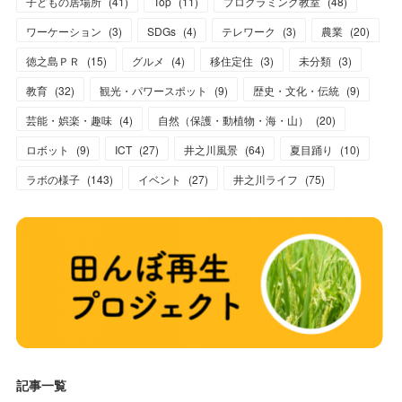
子どもの居場所
(
41
)
Top
(
11
)
プログラミング教室
(
48
)
ワーケーション
(
3
)
SDGs
(
4
)
テレワーク
(
3
)
農業
(
20
)
徳之島ＰＲ
(
15
)
グルメ
(
4
)
移住定住
(
3
)
未分類
(
3
)
教育
(
32
)
観光・パワースポット
(
9
)
歴史・文化・伝統
(
9
)
芸能・娯楽・趣味
(
4
)
自然（保護・動植物・海・山）
(
20
)
ロボット
(
9
)
ICT
(
27
)
井之川風景
(
64
)
夏目踊り
(
10
)
ラボの様子
(
143
)
イベント
(
27
)
井之川ライフ
(
75
)
記事一覧