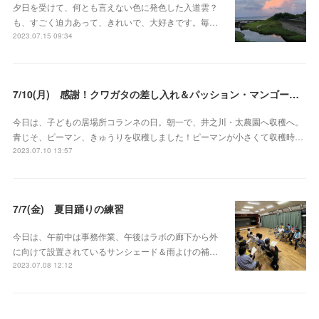
夕日を受けて、何とも言えない色に発色した入道雲？
も、すごく迫力あって、きれいで、大好きです。毎…
2023.07.15 09:34
7/10(月) 感謝！クワガタの差し入れ＆パッション・マンゴーの差し入れ
今日は、子どもの居場所コランネの日。朝一で、井之川・太農園へ収穫へ。
青じそ、ピーマン、きゅうりを収穫しました！ピーマンが小さくて収穫時…
2023.07.10 13:57
7/7(金) 夏目踊りの練習
今日は、午前中は事務作業、午後はラボの廊下から外
に向けて設置されているサンシェード＆雨よけの補…
2023.07.08 12:12