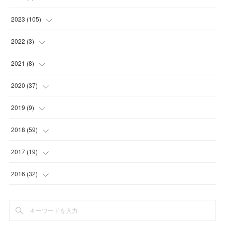
(
1
)
2023
(
105
)
(
1
)
(
15
)
2022
(
3
)
(
29
)
(
1
)
2021
(
8
)
(
32
)
(
1
)
(
5
)
2020
(
37
)
(
29
)
(
1
)
(
1
)
(
2
)
2019
(
9
)
(
2
)
(
8
)
(
9
)
2018
(
59
)
(
21
)
(
1
)
2017
(
19
)
(
1
)
(
10
)
(
2
)
2016
(
32
)
(
1
)
(
2
)
(
6
)
(
1
)
(
1
)
(
17
)
(
2
)
(
3
)