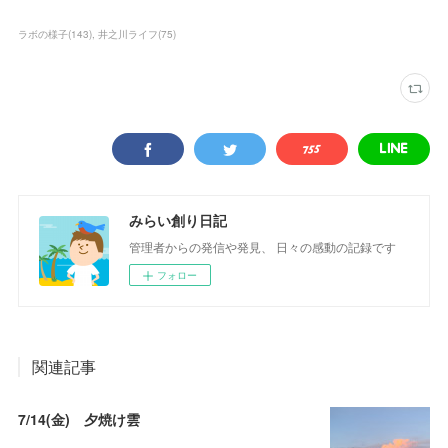
ラボの様子
(
143
)
井之川ライフ
(
75
)
みらい創り日記
管理者からの発信や発見、 日々の感動の記録です
フォロー
関連記事
7/14(金) 夕焼け雲