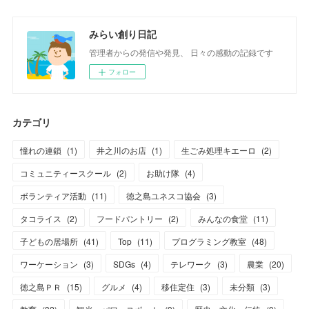
みらい創り日記
管理者からの発信や発見、 日々の感動の記録です
フォロー
カテゴリ
憧れの連鎖
(
1
)
井之川のお店
(
1
)
生ごみ処理キエーロ
(
2
)
コミュニティースクール
(
2
)
お助け隊
(
4
)
ボランティア活動
(
11
)
徳之島ユネスコ協会
(
3
)
タコライス
(
2
)
フードパントリー
(
2
)
みんなの食堂
(
11
)
子どもの居場所
(
41
)
Top
(
11
)
プログラミング教室
(
48
)
ワーケーション
(
3
)
SDGs
(
4
)
テレワーク
(
3
)
農業
(
20
)
徳之島ＰＲ
(
15
)
グルメ
(
4
)
移住定住
(
3
)
未分類
(
3
)