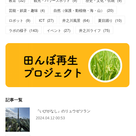
教育
(
32
)
観光・パワースポット
(
9
)
歴史・文化・伝統
(
9
)
芸能・娯楽・趣味
(
4
)
自然（保護・動植物・海・山）
(
20
)
ロボット
(
9
)
ICT
(
27
)
井之川風景
(
64
)
夏目踊り
(
10
)
ラボの様子
(
143
)
イベント
(
27
)
井之川ライフ
(
75
)
記事一覧
『いびがなし』のリュウゼツラン
2024.04.12 00:53