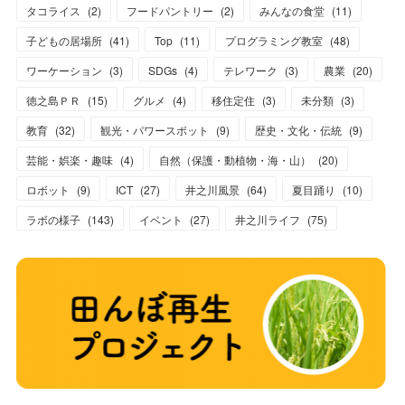
タコライス
(
2
)
フードパントリー
(
2
)
みんなの食堂
(
11
)
子どもの居場所
(
41
)
Top
(
11
)
プログラミング教室
(
48
)
ワーケーション
(
3
)
SDGs
(
4
)
テレワーク
(
3
)
農業
(
20
)
徳之島ＰＲ
(
15
)
グルメ
(
4
)
移住定住
(
3
)
未分類
(
3
)
教育
(
32
)
観光・パワースポット
(
9
)
歴史・文化・伝統
(
9
)
芸能・娯楽・趣味
(
4
)
自然（保護・動植物・海・山）
(
20
)
ロボット
(
9
)
ICT
(
27
)
井之川風景
(
64
)
夏目踊り
(
10
)
ラボの様子
(
143
)
イベント
(
27
)
井之川ライフ
(
75
)