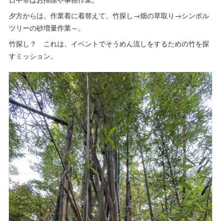
夕方からは、作業着に着替えて、竹探し→畑の草取り→シンボル
ツリーの砂増量作業～。
竹探し？ これは、イベントでそうめん流しをするための竹を探
すミッション。