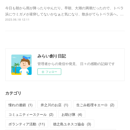
今日も朝から雨が降ったりやんだり。早朝、大潮の満潮だったので、トベラ
浜にウミガメが産卵してないかなぁと気になり、散歩がてらトベラ浜へ。…
2023.06.18 12:11
みらい創り日記
管理者からの発信や発見、 日々の感動の記録です
フォロー
カテゴリ
憧れの連鎖
(
1
)
井之川のお店
(
1
)
生ごみ処理キエーロ
(
2
)
コミュニティースクール
(
2
)
お助け隊
(
4
)
ボランティア活動
(
11
)
徳之島ユネスコ協会
(
3
)