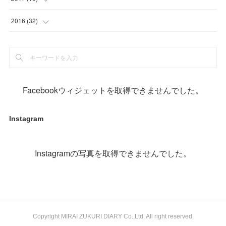
(
1
)
(
10
)
(
2
)
2016
(
32
)
(
1
)
(
2
)
(
6
)
(
1
)
(
1
)
(
17
)
(
2
)
(
3
)
(
2
)
(
3
)
(
3
)
(
4
)
Facebookウィジェットを取得できませんでした。
(
1
)
(
3
)
(
5
)
(
5
)
Instagram
(
12
)
(
1
)
(
19
)
(
11
)
Instagramの写真を取得できませんでした。
Copyright MIRAI ZUKURI DIARY Co.,Ltd. All right reserved.