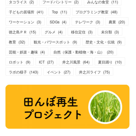
タコライス
(
2
)
フードパントリー
(
2
)
みんなの食堂
(
11
)
子どもの居場所
(
41
)
Top
(
11
)
プログラミング教室
(
48
)
ワーケーション
(
3
)
SDGs
(
4
)
テレワーク
(
3
)
農業
(
20
)
徳之島ＰＲ
(
15
)
グルメ
(
4
)
移住定住
(
3
)
未分類
(
3
)
教育
(
32
)
観光・パワースポット
(
9
)
歴史・文化・伝統
(
9
)
芸能・娯楽・趣味
(
4
)
自然（保護・動植物・海・山）
(
20
)
ロボット
(
9
)
ICT
(
27
)
井之川風景
(
64
)
夏目踊り
(
10
)
ラボの様子
(
143
)
イベント
(
27
)
井之川ライフ
(
75
)