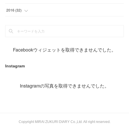
(
1
)
(
10
)
(
2
)
2016
(
32
)
(
1
)
(
2
)
(
6
)
(
1
)
(
1
)
(
17
)
(
2
)
(
3
)
(
2
)
(
3
)
(
3
)
(
4
)
Facebookウィジェットを取得できませんでした。
(
1
)
(
3
)
(
5
)
(
5
)
Instagram
(
12
)
(
1
)
(
19
)
(
11
)
Instagramの写真を取得できませんでした。
Copyright MIRAI ZUKURI DIARY Co.,Ltd. All right reserved.