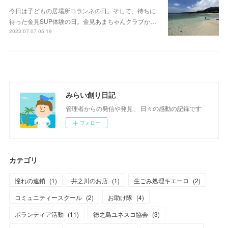
今日は子どもの居場所コランネの日。そして、待ちに
待った金見SUP体験の日。金見あまちゃんクラブか…
2023.07.07 05:19
みらい創り日記
管理者からの発信や発見、 日々の感動の記録です
フォロー
カテゴリ
憧れの連鎖
(
1
)
井之川のお店
(
1
)
生ごみ処理キエーロ
(
2
)
コミュニティースクール
(
2
)
お助け隊
(
4
)
ボランティア活動
(
11
)
徳之島ユネスコ協会
(
3
)