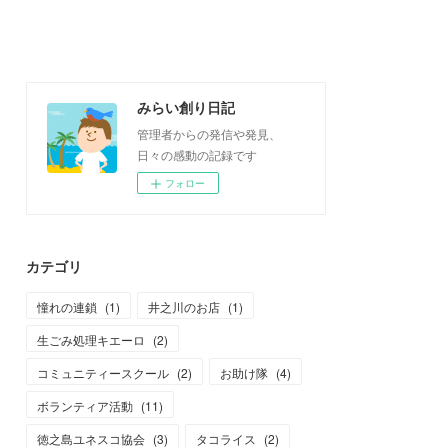
みらい創り日記
管理者からの発信や発見、
日々の感動の記録です
フォロー
カテゴリ
憧れの連鎖
(
1
)
井之川のお店
(
1
)
生ごみ処理キエーロ
(
2
)
コミュニティースクール
(
2
)
お助け隊
(
4
)
ボランティア活動
(
11
)
徳之島ユネスコ協会
(
3
)
タコライス
(
2
)