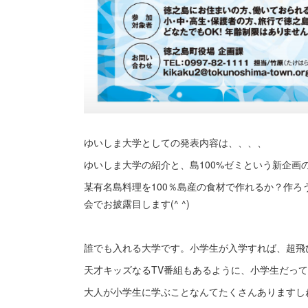
ゆいしま大学としての発表内容は、、、、
ゆいしま大学の紹介と、島100%ゼミという新企画
某有名島料理を100％島産の食材で作れるか？作
会でお披露目します(^ ^)
誰でも入れる大学です。小学生が入学すれば、超飛び級
天才キッズなるTV番組もあるように、小学生だっ
大人が小学生に学ぶことなんてたくさんありますし