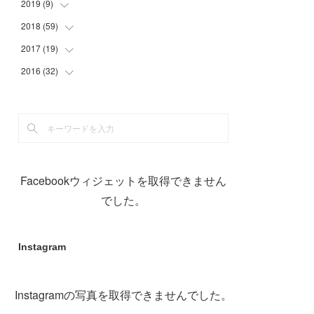
(
29
)
(
1
)
(
1
)
2019
(
9
)
(
2
)
(
2
)
(
8
)
2018
(
59
(
9
)
)
(
21
)
2017
(
19
(
1
)
)
(
1
)
(
10
)
2016
(
32
(
2
)
)
(
1
)
(
2
)
(
6
)
(
1
)
(
1
)
(
17
)
(
2
)
(
3
)
(
2
)
(
3
)
(
3
)
(
4
)
(
1
)
(
3
)
(
5
)
(
5
)
Facebookウィジェットを取得できません
(
12
)
(
1
)
(
19
)
でした。
(
11
)
Instagram
Instagramの写真を取得できませんでした。