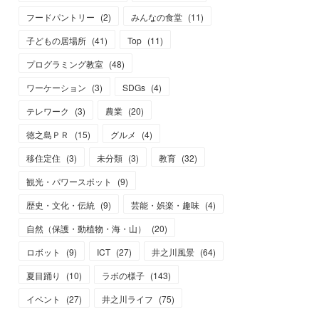
フードパントリー
(
2
)
みんなの食堂
(
11
)
子どもの居場所
(
41
)
Top
(
11
)
プログラミング教室
(
48
)
ワーケーション
(
3
)
SDGs
(
4
)
テレワーク
(
3
)
農業
(
20
)
徳之島ＰＲ
(
15
)
グルメ
(
4
)
移住定住
(
3
)
未分類
(
3
)
教育
(
32
)
観光・パワースポット
(
9
)
歴史・文化・伝統
(
9
)
芸能・娯楽・趣味
(
4
)
自然（保護・動植物・海・山）
(
20
)
ロボット
(
9
)
ICT
(
27
)
井之川風景
(
64
)
夏目踊り
(
10
)
ラボの様子
(
143
)
イベント
(
27
)
井之川ライフ
(
75
)