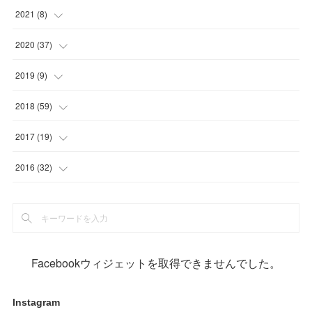
(
29
)
(
1
)
2021
(
8
)
(
32
)
(
1
)
(
5
)
2020
(
37
)
(
29
)
(
1
)
(
1
)
(
2
)
2019
(
9
)
(
2
)
(
8
)
(
9
)
2018
(
59
)
(
21
)
(
1
)
2017
(
19
)
(
1
)
(
10
)
(
2
)
2016
(
32
)
(
1
)
(
2
)
(
6
)
(
1
)
(
1
)
(
17
)
(
2
)
(
3
)
(
2
)
(
3
)
(
3
)
(
4
)
Facebookウィジェットを取得できませんでした。
(
1
)
(
3
)
(
5
)
(
5
)
Instagram
(
12
)