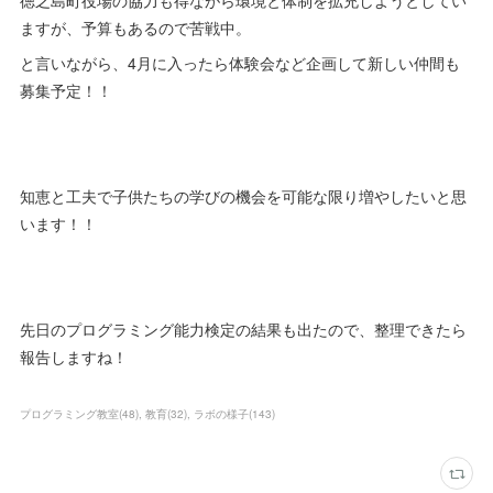
徳之島町役場の協力も得ながら環境と体制を拡充しようとしてい
ますが、予算もあるので苦戦中。
と言いながら、4月に入ったら体験会など企画して新しい仲間も
募集予定！！
知恵と工夫で子供たちの学びの機会を可能な限り増やしたいと思
います！！
先日のプログラミング能力検定の結果も出たので、整理できたら
報告しますね！
プログラミング教室
(
48
)
教育
(
32
)
ラボの様子
(
143
)