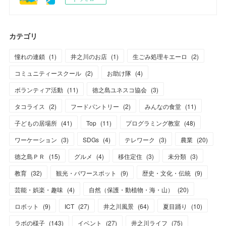
カテゴリ
憧れの連鎖
(
1
)
井之川のお店
(
1
)
生ごみ処理キエーロ
(
2
)
コミュニティースクール
(
2
)
お助け隊
(
4
)
ボランティア活動
(
11
)
徳之島ユネスコ協会
(
3
)
タコライス
(
2
)
フードパントリー
(
2
)
みんなの食堂
(
11
)
子どもの居場所
(
41
)
Top
(
11
)
プログラミング教室
(
48
)
ワーケーション
(
3
)
SDGs
(
4
)
テレワーク
(
3
)
農業
(
20
)
徳之島ＰＲ
(
15
)
グルメ
(
4
)
移住定住
(
3
)
未分類
(
3
)
教育
(
32
)
観光・パワースポット
(
9
)
歴史・文化・伝統
(
9
)
芸能・娯楽・趣味
(
4
)
自然（保護・動植物・海・山）
(
20
)
ロボット
(
9
)
ICT
(
27
)
井之川風景
(
64
)
夏目踊り
(
10
)
ラボの様子
(
143
)
イベント
(
27
)
井之川ライフ
(
75
)